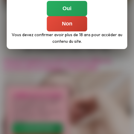
Oui
Non
Vous devez confirmer avoir plus de 18 ans pour accéder au
contenu du site.
Une portugaise se met nue pour fêter la
victoire de son équipe à l'euro 2016
LIBÉREZ LES COOKIES
Ce site utilise des cookies
pour analyser son trafic
et améliorer votre
expérience. Vous pouvez
les accepter ou les
refuser.
✔ ACCEPTER