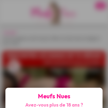
Accueil
›
Une portugaise se met nue pour fêter la victoire de son équipe à
l'euro 2016
Meufs Nues
Avez-vous plus de 18 ans ?