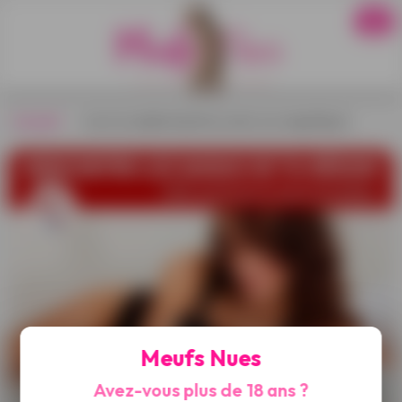
Accueil
›
une incroyable beauté au seins nus magnifiques
Meufs Nues
Avez-vous plus de 18 ans ?