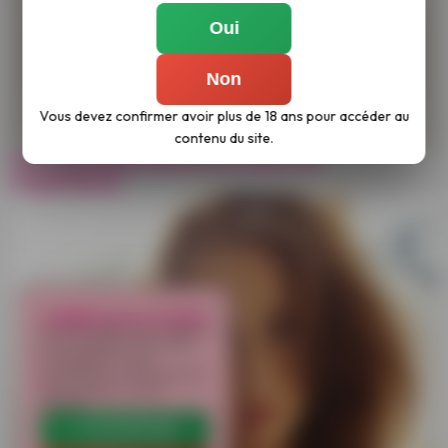
Oui
Non
Vous devez confirmer avoir plus de 18 ans pour accéder au
contenu du site.
une incroyable beauté au seins nus
magnifiques
LIBÉREZ LES COOKIES
Ce site utilise des cookies
pour analyser son trafic
et améliorer votre
expérience. Vous pouvez
les accepter ou les
refuser.
✔ ACCEPTER