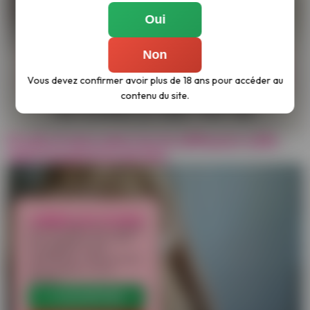
Oui
Non
Vous devez confirmer avoir plus de 18 ans pour accéder au
contenu du site.
Ds jolis et gros seins nus en selfie pour cette
meuf à la poitrine de rêve
LIBÉREZ LES COOKIES
Ce site utilise des cookies
pour analyser son trafic
et améliorer votre
expérience. Vous pouvez
les accepter ou les
refuser.
✔ ACCEPTER