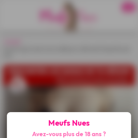
Accueil
›
Ds jolis et gros seins nus en selfie pour cette meuf à la poitrine de
rêve
Meufs Nues
Avez-vous plus de 18 ans ?