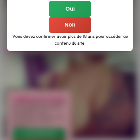
Oui
Non
Vous devez confirmer avoir plus de 18 ans pour accéder au
contenu du site.
Cette meuf à des seins partais !
LIBÉREZ LES COOKIES
Ce site utilise des cookies
pour analyser son trafic
et améliorer votre
expérience. Vous pouvez
les accepter ou les
refuser.
✔ ACCEPTER