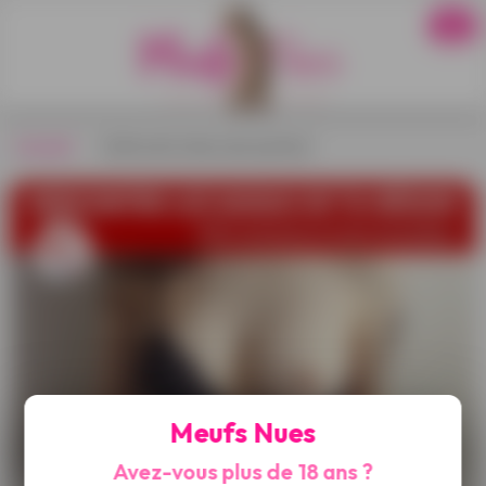
Accueil
›
Cette meuf à des seins partais !
Meufs Nues
Avez-vous plus de 18 ans ?